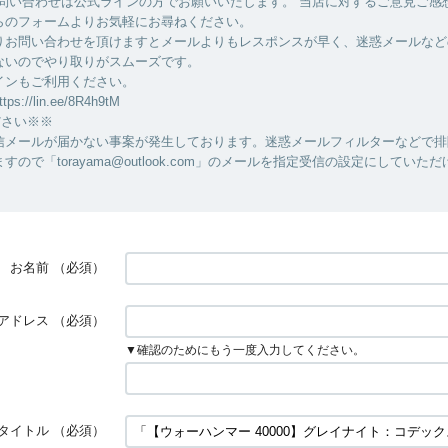
お問い合わせは公式ラインの方でお願いいたします。 当店に対するご意見ご感
らのフォームよりお気軽にお尋ねください。
りお問い合わせを頂けますとメールよりもレスポンスが早く、迷惑メールなど
ないのでやり取りがスムーズです。
インもご利用ください。
://lin.ee/8R4h9tM
ださい※※
信メールが届かない事案が発生しております。迷惑メールフィルターなどで排
すので「torayama@outlook.com」のメールを指定受信の設定にしていた
。
お名前
（必須）
アドレス
（必須）
▼確認のためにもう一度入力してください。
タイトル
（必須）